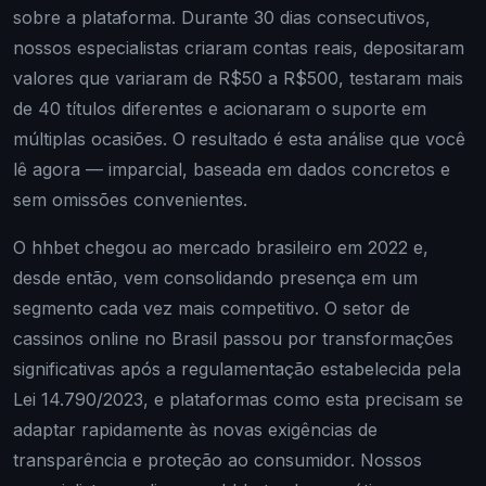
sobre a plataforma. Durante 30 dias consecutivos,
nossos especialistas criaram contas reais, depositaram
valores que variaram de R$50 a R$500, testaram mais
de 40 títulos diferentes e acionaram o suporte em
múltiplas ocasiões. O resultado é esta análise que você
lê agora — imparcial, baseada em dados concretos e
sem omissões convenientes.
O hhbet chegou ao mercado brasileiro em 2022 e,
desde então, vem consolidando presença em um
segmento cada vez mais competitivo. O setor de
cassinos online no Brasil passou por transformações
significativas após a regulamentação estabelecida pela
Lei 14.790/2023, e plataformas como esta precisam se
adaptar rapidamente às novas exigências de
transparência e proteção ao consumidor. Nossos