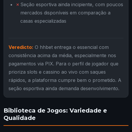
Seção esportiva ainda incipiente, com poucos
mercados disponíveis em comparação a
casas especializadas
Veredicto:
O hhbet entrega o essencial com
consistência acima da média, especialmente nos
pagamentos via PIX. Para o perfil de jogador que
prioriza slots e cassino ao vivo com saques
rápidos, a plataforma cumpre bem o prometido. A
seção esportiva ainda demanda desenvolvimento.
Biblioteca de Jogos: Variedade e
Qualidade