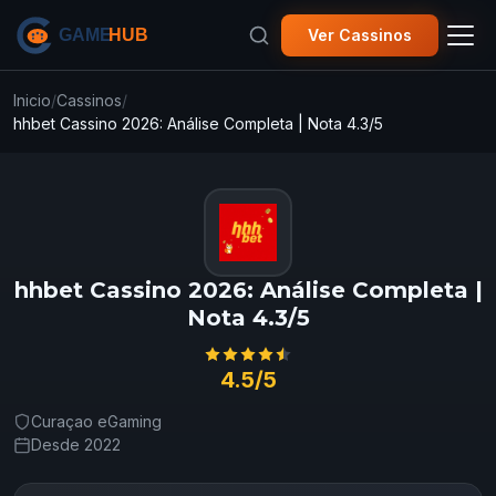
Pular para o conteudo
HOT
Ver Cassinos
Inicio
/
Cassinos
/
hhbet Cassino 2026: Análise Completa | Nota 4.3/5
hhbet Cassino 2026: Análise Completa |
Nota 4.3/5
4.5/5
Curaçao eGaming
Desde 2022