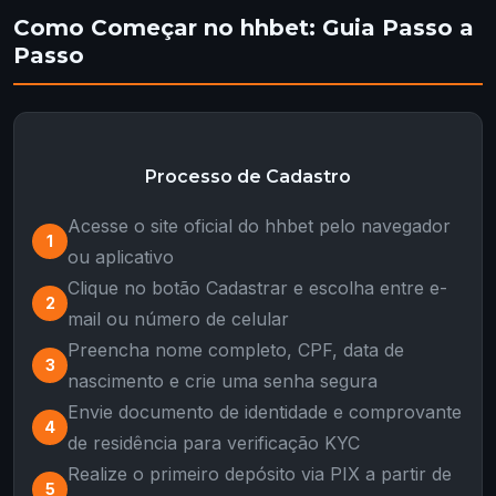
Como Começar no hhbet: Guia Passo a
Passo
Processo de Cadastro
Acesse o site oficial do hhbet pelo navegador
1
ou aplicativo
Clique no botão Cadastrar e escolha entre e-
2
mail ou número de celular
Preencha nome completo, CPF, data de
3
nascimento e crie uma senha segura
Envie documento de identidade e comprovante
4
de residência para verificação KYC
Realize o primeiro depósito via PIX a partir de
5