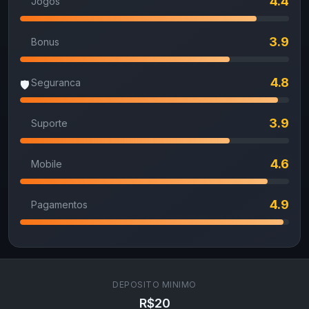
4.4
Jogos
3.9
Bonus
4.8
Seguranca
3.9
Suporte
4.6
Mobile
4.9
Pagamentos
DEPOSITO MINIMO
R$20