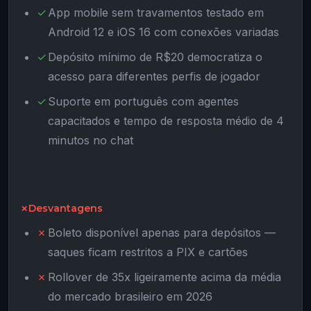
App mobile sem travamentos testado em
Android 12 e iOS 16 com conexões variadas
Depósito mínimo de R$20 democratiza o
acesso para diferentes perfis de jogador
Suporte em português com agentes
capacitados e tempo de resposta médio de 4
minutos no chat
✗
Desvantagens
Boleto disponível apenas para depósitos —
saques ficam restritos a PIX e cartões
Rollover de 35x ligeiramente acima da média
do mercado brasileiro em 2026