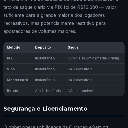
teto de saque diário via PIX foi de R$10.000 — valor
suficiente para a grande maioria dos jogadores
recreativos, mas potencialmente restritivo para
apostadores de volumes maiores.
Método
Depósito
Saque
PIX
Instantâneo
22min a 1h12min (média 47min)
Visa
Instantâneo
1 a 3 dias úteis
Mastercard
Instantâneo
1 a 3 dias úteis
Boleto
Até 2 dias úteis
Não disponível
Segurança e Licenciamento
O hhbet opera sob licença da Curaçao eGaming,