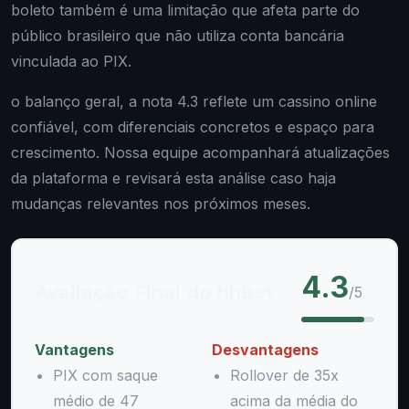
boleto também é uma limitação que afeta parte do
público brasileiro que não utiliza conta bancária
vinculada ao PIX.
o balanço geral, a nota 4.3 reflete um cassino online
confiável, com diferenciais concretos e espaço para
crescimento. Nossa equipe acompanhará atualizações
da plataforma e revisará esta análise caso haja
mudanças relevantes nos próximos meses.
4.3
Avaliação Final do hhbet
/5
Vantagens
Desvantagens
PIX com saque
Rollover de 35x
médio de 47
acima da média do