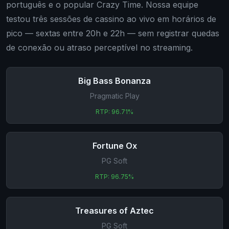
português e o popular Crazy Time. Nossa equipe
testou três sessões de cassino ao vivo em horários de
pico — sextas entre 20h e 22h — sem registrar quedas
de conexão ou atraso perceptível no streaming.
Big Bass Bonanza
Pragmatic Play
RTP: 96.71%
Fortune Ox
PG Soft
RTP: 96.75%
Treasures of Aztec
PG Soft