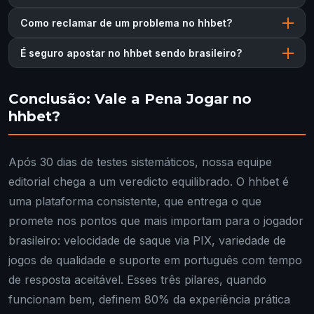
Como reclamar de um problema no hhbet?
É seguro apostar no hhbet sendo brasileiro?
Conclusão: Vale a Pena Jogar no
hhbet?
Após 30 dias de testes sistemáticos, nossa equipe
editorial chega a um veredicto equilibrado. O hhbet é
uma plataforma consistente, que entrega o que
promete nos pontos que mais importam para o jogador
brasileiro: velocidade de saque via PIX, variedade de
jogos de qualidade e suporte em português com tempo
de resposta aceitável. Esses três pilares, quando
funcionam bem, definem 80% da experiência prática