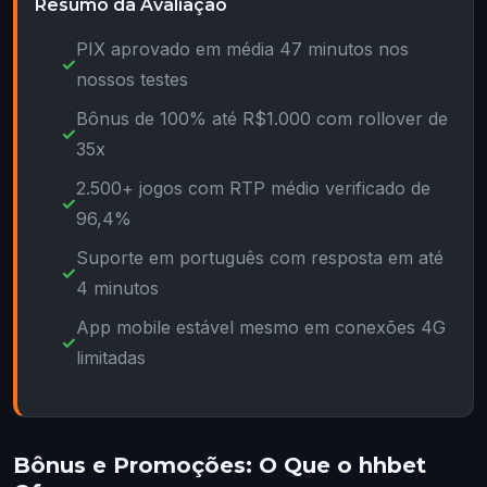
Resumo da Avaliação
PIX aprovado em média 47 minutos nos
✓
nossos testes
Bônus de 100% até R$1.000 com rollover de
✓
35x
2.500+ jogos com RTP médio verificado de
✓
96,4%
Suporte em português com resposta em até
✓
4 minutos
App mobile estável mesmo em conexões 4G
✓
limitadas
Bônus e Promoções: O Que o hhbet