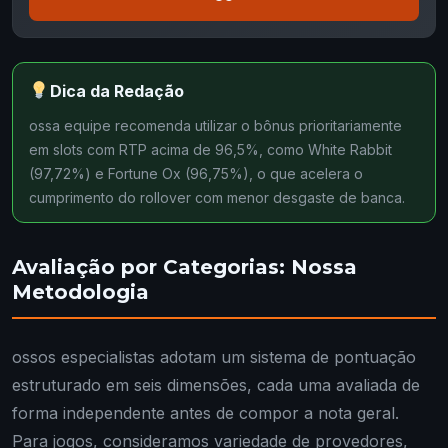
Dica da Redação
ossa equipe recomenda utilizar o bônus prioritariamente
em slots com RTP acima de 96,5%, como White Rabbit
(97,72%) e Fortune Ox (96,75%), o que acelera o
cumprimento do rollover com menor desgaste de banca.
Avaliação por Categorias: Nossa
Metodologia
ossos especialistas adotam um sistema de pontuação
estruturado em seis dimensões, cada uma avaliada de
forma independente antes de compor a nota geral.
Para jogos, consideramos variedade de provedores,