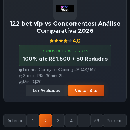
122 bet vip vs Concorrentes: Análise
Comparativa 2026
4.0
BONUS DE BOAS-VINDAS
100% até R$1.500 + 50 Rodadas
Licenca Curaçao eGaming #8048/JAZ
Saque: PIX: 30min-2h
Min: R$20
Ler Avaliacao
Visitar Site
Paginação
Anterior
1
2
3
4
…
56
Proximo
de