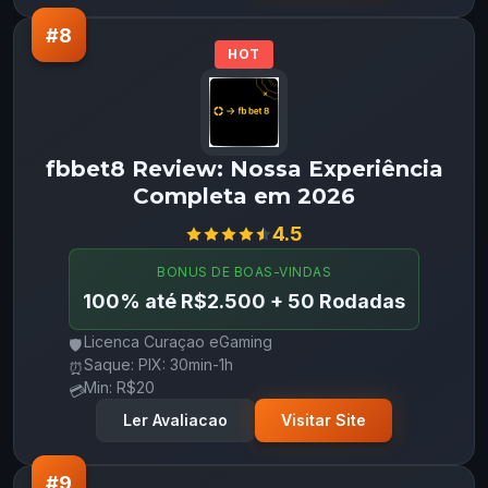
#8
HOT
fbbet8 Review: Nossa Experiência
Completa em 2026
4.5
BONUS DE BOAS-VINDAS
100% até R$2.500 + 50 Rodadas
Licenca Curaçao eGaming
Saque: PIX: 30min-1h
Min: R$20
Ler Avaliacao
Visitar Site
#9