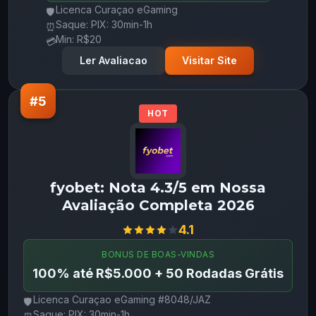
Licenca Curaçao eGaming
Saque: PIX: 30min-1h
Min: R$20
Ler Avaliacao
Visitar Site
#5
HOT
fyobet: Nota 4.3/5 em Nossa
Avaliação Completa 2026
4.1
BONUS DE BOAS-VINDAS
100% até R$5.000 + 50 Rodadas Grátis
Licenca Curaçao eGaming #8048/JAZ
Saque: PIX: 30min-1h