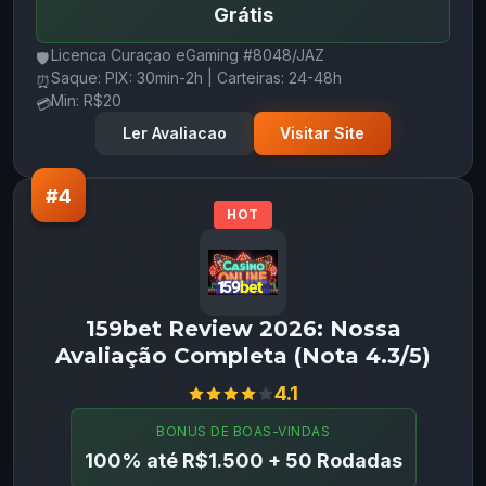
Grátis
Licenca Curaçao eGaming #8048/JAZ
Saque: PIX: 30min-2h | Carteiras: 24-48h
Min: R$20
Ler Avaliacao
Visitar Site
#4
HOT
159bet Review 2026: Nossa
Avaliação Completa (Nota 4.3/5)
4.1
BONUS DE BOAS-VINDAS
100% até R$1.500 + 50 Rodadas