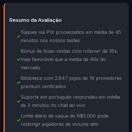
Resumo da Avaliação
Saques via PIX processados em média de 45
✓
minutos nos nossos testes
Bônus de boas-vindas com rollover de 35x,
✓
mais favorável que a média de 40x do
mercado
Biblioteca com 2.847 jogos de 18 provedores
✓
premium verificados
Suporte em português respondeu em média
✓
de 3 minutos no chat ao vivo
Limite diário de saque de R$5.000 pode
✓
restringir jogadores de volume alto