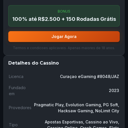
BONUS
100% até R$2.500 + 150 Rodadas Grátis
Jogar Agora
Termos e condicoes aplicaveis. Apenas maiores de 18 anos.
Detalhes do Cassino
Licenca
Curaçao eGaming #8048/JAZ
Fundado
2023
em
Pragmatic Play, Evolution Gaming, PG Soft,
Provedores
Hacksaw Gaming, NoLimit City
Apostas Esportivas, Cassino ao Vivo,
Tipo
Cassino Online, Crash Games, Slots