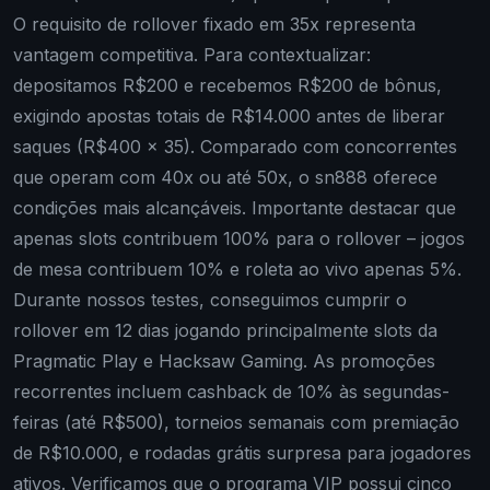
O requisito de rollover fixado em 35x representa
vantagem competitiva. Para contextualizar:
depositamos R$200 e recebemos R$200 de bônus,
exigindo apostas totais de R$14.000 antes de liberar
saques (R$400 × 35). Comparado com concorrentes
que operam com 40x ou até 50x, o sn888 oferece
condições mais alcançáveis. Importante destacar que
apenas slots contribuem 100% para o rollover – jogos
de mesa contribuem 10% e roleta ao vivo apenas 5%.
Durante nossos testes, conseguimos cumprir o
rollover em 12 dias jogando principalmente slots da
Pragmatic Play e Hacksaw Gaming. As promoções
recorrentes incluem cashback de 10% às segundas-
feiras (até R$500), torneios semanais com premiação
de R$10.000, e rodadas grátis surpresa para jogadores
ativos. Verificamos que o programa VIP possui cinco