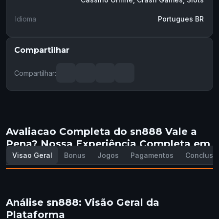
Idioma
Portugues BR
Compartilhar
Compartilhar:
Avaliacao Completa do sn888 Vale a
Pena? Nossa Experiência Completa em
2026
Visao Geral
Bonus
Jogos
Pagamentos
Conclusa
Análise sn888: Visão Geral da
Plataforma