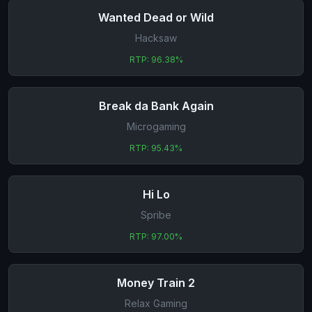
Wanted Dead or Wild
Hacksaw
RTP: 96.38%
Break da Bank Again
Microgaming
RTP: 95.43%
Hi Lo
Spribe
RTP: 97.00%
Money Train 2
Relax Gaming