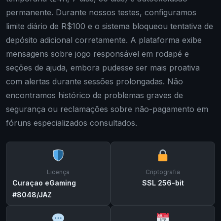
permanente. Durante nossos testes, configuramos
limite diário de R$100 e o sistema bloqueou tentativa de
depósito adicional corretamente. A plataforma exibe
mensagens sobre jogo responsável em rodapé e
seções de ajuda, embora pudesse ser mais proativa
com alertas durante sessões prolongadas. Não
encontramos histórico de problemas graves de
segurança ou reclamações sobre não-pagamento em
fóruns especializados consultados.
Licença
Criptografia
Curaçao eGaming
SSL 256-bit
#8048/JAZ