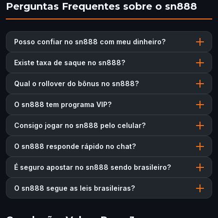
Perguntas Frequentes sobre o sn888
Posso confiar no sn888 com meu dinheiro?
Existe taxa de saque no sn888?
Qual o rollover do bônus no sn888?
O sn888 tem programa VIP?
Consigo jogar no sn888 pelo celular?
O sn888 responde rápido no chat?
É seguro apostar no sn888 sendo brasileiro?
O sn888 segue as leis brasileiras?