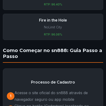
RTP: 96.40%
Fire in the Hole
NoLimit City
RTP: 96.06%
Como Começar no sn888: Guia Passo a
Passo
Processo de Cadastro
Acesse o site oficial do sn888 através de
1
navegador seguro ou app mobile