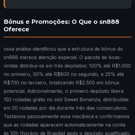
Bônus e Promoções: O Que o sn888
Oferece
ossa análise identificou que a estrutura de bônus do
sn888 merece atenção especial. O pacote de boas-
vindas distribui-se em três depósitos: 100% até R$1.000
no primeiro, 50% até R$800 no segundo, e 25% até
R$700 no terceiro, totalizando R$2.500 em bônus
potencial. Adicionalmente, o primeiro depósito libera
150 rodadas grátis no slot Sweet Bonanza, distribuídas
em 50 rodadas por dia durante três dias consecutivos.
Testamos pessoalmente essa mecânica e confirmamos
que as rodadas aparecem automaticamente na conta
às 10h (horário de Brasília) após o depósito qualificado.