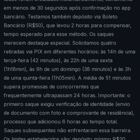
em menos de 30 segundos após confirmação no app
bancário. Testamos também depósito via Boleto
Bancário (R$50), que levou 2 horas para compensar,
tempo esperado para esse método. Os saques
merecem destaque especial. Solicitamos quatro
retiradas via PIX em diferentes horários: às 14h de uma
terça-feira (42 minutos), às 22h de uma sexta
(1h18min), às 9h de um domingo (38 minutos) e às 3h
de uma quinta-feira (1h05min). A média de 51 minutos
supera promessas de concorrentes que
frequentemente ultrapassam 24 horas. Importante: o
primeiro saque exigiu verificação de identidade (envio
de documento com foto e comprovante de residência),
processo que adicionou 6 horas ao tempo total.
Saques subsequentes não enfrentaram essa barreira.
Os limites estabelecidos são: depósito mínimo R$20,