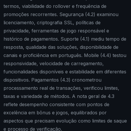
termos, viabilidade do rollover e frequência de
promoções recorrentes. Segurança (4.2) examinou
licenciamento, criptografia SSL, políticas de
privacidade, ferramentas de jogo responsável e
histórico de pagamentos. Suporte (4.1) mediu tempo de
resposta, qualidade das soluções, disponibilidade de
canais e proficiência em português. Mobile (4.4) testou
responsividade, velocidade de carregamento,
funcionalidades disponíveis e estabilidade em diferentes
dispositivos. Pagamentos (4.3) cronometrou
processamento real de transações, verificou limites,
taxas e variedade de métodos. A nota geral de 4.3
reflete desempenho consistente com pontos de
excelência em bônus e jogos, equilibrados por
aspectos que precisam evolução como limites de saque
e processo de verificação.