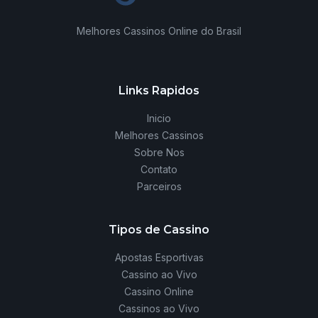
Melhores Cassinos Online do Brasil
Links Rapidos
Inicio
Melhores Cassinos
Sobre Nos
Contato
Parceiros
Tipos de Cassino
Apostas Esportivas
Cassino ao Vivo
Cassino Online
Cassinos ao Vivo