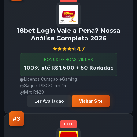
18bet Login Vale a Pena? Nossa
Análise Completa 2026
4.7
BONUS DE BOAS-VINDAS
100% até R$1.500 + 50 Rodadas
Licenca Curaçao eGaming
Saque: PIX: 30min-1h
Min: R$20
Ler Avaliacao
Visitar Site
#3
HOT