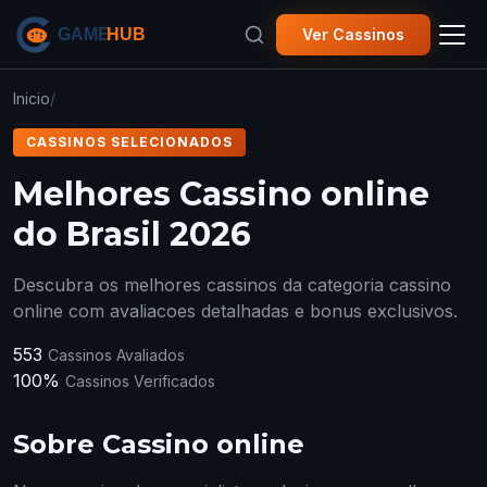
Pular para o conteudo
Ver Cassinos
Inicio
/
CASSINOS SELECIONADOS
Melhores Cassino online
do Brasil 2026
Descubra os melhores cassinos da categoria cassino
online com avaliacoes detalhadas e bonus exclusivos.
553
Cassinos Avaliados
100%
Cassinos Verificados
Sobre Cassino online