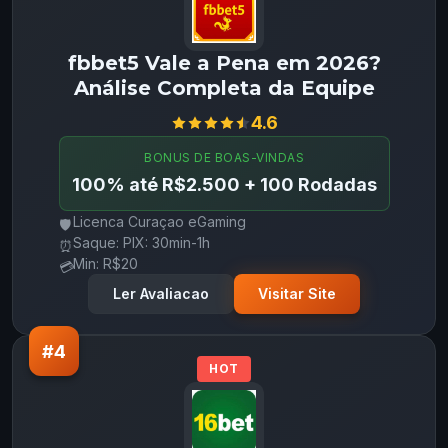
fbbet5 Vale a Pena em 2026?
Análise Completa da Equipe
4.6
BONUS DE BOAS-VINDAS
100% até R$2.500 + 100 Rodadas
Licenca Curaçao eGaming
Saque: PIX: 30min-1h
Min: R$20
Ler Avaliacao
Visitar Site
#4
HOT